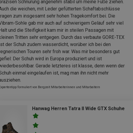
präzisen Schnürung angenehm stabil um meine Füße ziehen.
Auch die weichen, mit Leder gefütterten Schaftabschlüsse
tragen zum insgesamt sehr hohen Tragekomfort bei. Die
Vibram-Sohle gab mir auch auf schwierigem Geläuf sehr viel
Halt und die Steifigkeit kam mir in steilen Passagen mit
kleinen Tritten sehr entgegen. Durch das verbaute GORE-TEX
ist der Schuh zudem wasserdicht, worüber ich bei den
regnerischen Touren sehr froh war. Was mir besonders gut
gefiel: Der Schuh wird in Europa produziert und ist
wiederbesohlbar. Gerade letzteres ist klasse, denn wenn der
Schuh einmal eingelaufen ist, mag man ihn nicht mehr
ausziehen.
Expertentipp formuliert von Bergzeit Mitarbeiterinnen und Mitarbeitern
Hanwag Herren Tatra II Wide GTX Schuhe