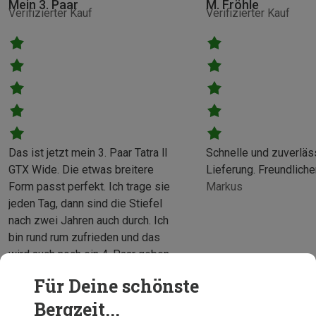
Mein 3. Paar
M. Fröhle
Verifizierter Kauf
Verifizierter Kauf
Das ist jetzt mein 3. Paar Tatra ll
Schnelle und zuverläs
GTX Wide. Die etwas breitere
Lieferung. Freundliche
Form passt perfekt. Ich trage sie
Markus
jeden Tag, dann sind die Stiefel
nach zwei Jahren auch durch. Ich
bin rund rum zufrieden und das
wird auch noch ein 4. Paar geben.
Bergzeit Kunde
Für Deine schönste
Bergzeit...