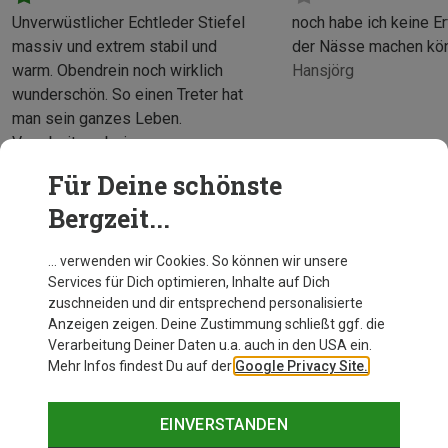
Unverwüstlicher Echtleder Stiefel
noch habe ich keine Er
massiv und extrem stabil und
der Nässe machen kö
warm. Obendrein noch wirklich
Hansjörg
wunderschön. So einen Treter hat
man sein ganzes Leben.
Verarbeitung beim genauen
Hinsehen echt Top. Würde ihn am
Für Deine schönste
Mehr anzeigen
liebsten im Bett anlassen????
Udo
Bergzeit...
… verwenden wir Cookies. So können wir unsere
Services für Dich optimieren, Inhalte auf Dich
zuschneiden und dir entsprechend personalisierte
Anzeigen zeigen. Deine Zustimmung schließt ggf. die
Verarbeitung Deiner Daten u.a. auch in den USA ein.
Mehr Infos findest Du auf der
Google Privacy Site.
EINVERSTANDEN