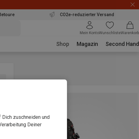
Retoure
CO2e-reduzierter Versand
Mein Konto
Wunschliste
Warenkorb
Shop
Magazin
Second Hand
uf Dich zuschneiden und
Verarbeitung Deiner