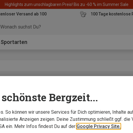
Highlights zum unschlagbaren Preis! Bis zu -60 % im Summer Sale
enloser Versand ab 100
100 Tage kostenlose 
o
Sportarten
ktexperte
haben, eine echte Erlösung."
schönste Bergzeit...
. So können wir unsere Services für Dich optimieren, Inhalte a
alisierte Anzeigen zeigen. Deine Zustimmung schließt ggf. die 
USA ein. Mehr Infos findest Du auf der
Google Privacy Site.
X Schuhe