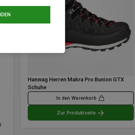
NDEN
Hanwag Herren Makra Pro Bunion GTX
Schuhe
In den Warenkorb
Zur Produktseite
g