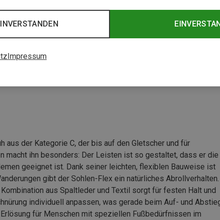
EINVERSTANDEN
EINVERSTA
ion
tz
Impressum
 aus der Kategorie C, der bis auf den Gletscher und für
macht ihn besonders: Der Leisten ist so gestaltet, dass er die
emen geeignet ist. Dank seiner leichten, flexiblen Bauweise ist
Wanderungen gibt der Sohlen-Flex ein natürliches Abrollverhalten.
Kombination aus Spaltleder und Textil sorgt für festen Halt und
Schnürung individuell anpassen, was gerade beim Auf- und Abstie
hte Erlösung für Menschen mit speziellen Fußbedürfnissen im