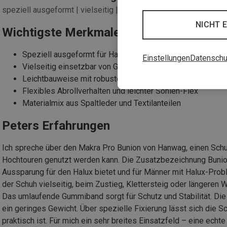
speziell ausgeformt | vielseitig | leicht
NICHT 
Wichtigste Merkmale des Makra Pro Bun
Speziell ausgeformt für Halux-Probleme
Einstellungen
Datenschu
Vielseitig einsetzbar von Gletscher bis Wanderung
Leichtbauweise mit robustem Gummirand
Flexibles Abrollverhalten und leichter Sohlen-Flex
Materialmix aus Spaltleder und Textilanteilen
Peters Erfahrungen
Ich spreche über den Makra Pro Bunion von Hanwag, einen Schuh
Hochtouren genutzt werden kann. Die Zusatzbezeichnung Bunion 
Aussparung für den Halux bietet und für Männer mit Halux-Probl
der Schuh vielseitig, beim Zustieg, Klettersteig oder längeren 
Das umlaufende Gummiband sorgt für Schutz und Stabilität. Die 
ein geringes Gewicht. Über spezielle Fixierung lässt sich die 
praktisch ist. Für mich ein sehr breites Einsatzfeld – eine ec