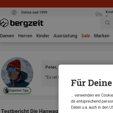
Kost
Online seit 1999
Eur
Damen
Herren
Kinder
Ausrüstung
Sale
Marken
Peter, Berg-& Skiführer und Produ
"Es ist für Leute, die Hallux Probleme 
Für Deine 
Experten Tipp
… verwenden wir Cookies
dir entsprechend person
Daten u.a. auch in den 
Testbericht Die Hanwag Makra Pro Bunion GT