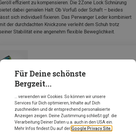
Geröll effizient zu kompensieren. Die 2Zone Lock Schnürung
bietet dabei genialen Halt: Ob Vorfuß oder Schaft – beides
lässt sich individuell fixieren. Das Perwanger Leder kombiniert
mit der durchdachten Knickzone verleiht dem Schuh trotz
seiner Stabilität eine angenehm flexible Beweglichkeit.
Hanwag Damen Makra Trek GTX Schuhe
Für Deine schönste
Bergzeit...
Zur Produktseite
… verwenden wir Cookies. So können wir unsere
Services für Dich optimieren, Inhalte auf Dich
zuschneiden und dir entsprechend personalisierte
Anzeigen zeigen. Deine Zustimmung schließt ggf. die
Verarbeitung Deiner Daten u.a. auch in den USA ein.
Mehr Infos findest Du auf der
Google Privacy Site.