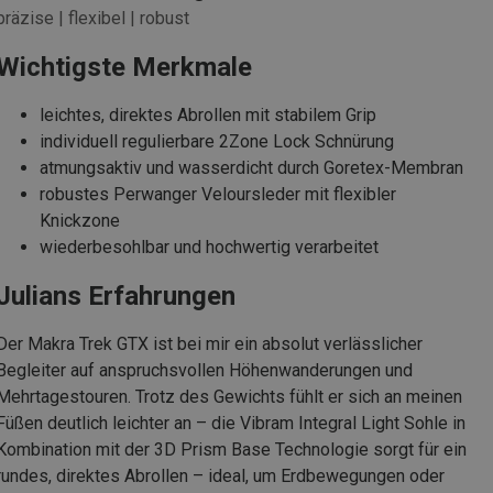
präzise | flexibel | robust
Wichtigste Merkmale
leichtes, direktes Abrollen mit stabilem Grip
individuell regulierbare 2Zone Lock Schnürung
atmungsaktiv und wasserdicht durch Goretex-Membran
robustes Perwanger Veloursleder mit flexibler
Knickzone
wiederbesohlbar und hochwertig verarbeitet
Julians Erfahrungen
Der Makra Trek GTX ist bei mir ein absolut verlässlicher
Begleiter auf anspruchsvollen Höhenwanderungen und
Mehrtagestouren. Trotz des Gewichts fühlt er sich an meinen
Füßen deutlich leichter an – die Vibram Integral Light Sohle in
Kombination mit der 3D Prism Base Technologie sorgt für ein
rundes, direktes Abrollen – ideal, um Erdbewegungen oder