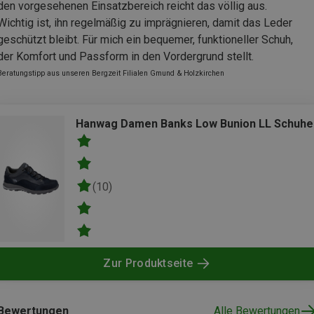
den vorgesehenen Einsatzbereich reicht das völlig aus.
Wichtig ist, ihn regelmäßig zu imprägnieren, damit das Leder
geschützt bleibt. Für mich ein bequemer, funktioneller Schuh,
der Komfort und Passform in den Vordergrund stellt.
Beratungstipp aus unseren Bergzeit Filialen Gmund & Holzkirchen
Hanwag Damen Banks Low Bunion LL Schuhe
(10)
Zur Produktseite
Bewertungen
Alle Bewertungen