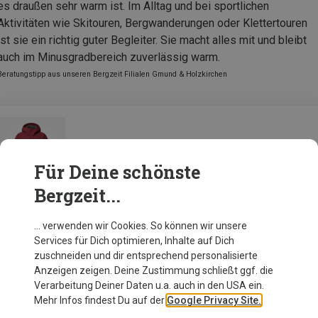
es draußen sehr warm ist. Im Alltag und bei sportlichen
Aktivitäten wie Skitouren, Bergwanderungen oder Klettertouren
ist sie ein richtig guter Begleiter. Sie macht alles mit und bleibt
auch im Minusgradbereich zuverlässig warm.
Beratungstipp aus unseren Bergzeit Filialen Gmund & Holzkirchen
Haglöfs Damen Mimic Alert Hoodie Jacke
Für Deine schönste
Bergzeit...
Zur Produktseite
… verwenden wir Cookies. So können wir unsere
Services für Dich optimieren, Inhalte auf Dich
zuschneiden und dir entsprechend personalisierte
Anzeigen zeigen. Deine Zustimmung schließt ggf. die
Verarbeitung Deiner Daten u.a. auch in den USA ein.
Mehr Infos findest Du auf der
Google Privacy Site.