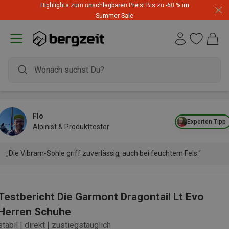
Highlights zum unschlagbaren Preis! Bis zu -60 % im
Summer Sale
Flo
Experten Tipp
Alpinist & Produkttester
„Die Vibram-Sohle griff zuverlässig, auch bei feuchtem Fels.“
Testbericht Die Garmont Dragontail Lt Evo
Herren Schuhe
stabil | direkt | zustiegstauglich