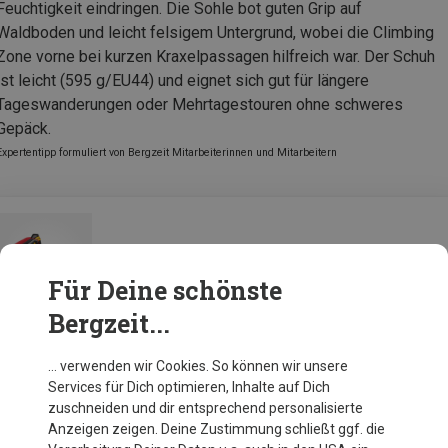
Feuchtigkeit eindringen. Die Sohle bot guten Grip auf
Waldboden und leicht felsigem Untergrund, wobei die Climbing
Zone vorne bei kurzen Kraxelpassagen hilfreich war. Der Schuh
ist leicht (595 g/EU44) und eignet sich gut für längere
Tageswanderungen oder Mehrtagestouren ohne schweres
Gepäck.
Expertentipp formuliert von Bergzeit Mitarbeiterinnen und Mitarbeitern
Garmont Herren Cima Wp Schuhe
Für Deine schönste
Bergzeit...
Zur Produktseite
… verwenden wir Cookies. So können wir unsere
Services für Dich optimieren, Inhalte auf Dich
zuschneiden und dir entsprechend personalisierte
Anzeigen zeigen. Deine Zustimmung schließt ggf. die