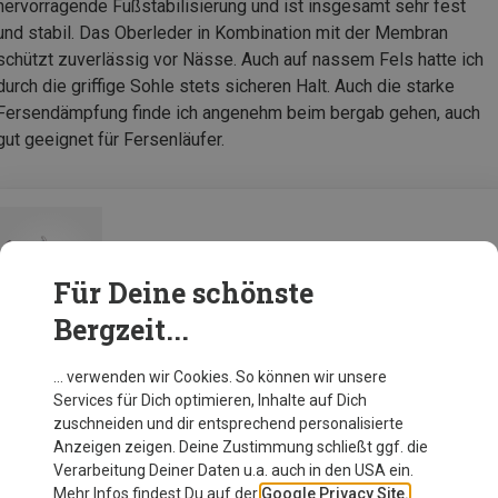
hervorragende Fußstabilisierung und ist insgesamt sehr fest
und stabil. Das Oberleder in Kombination mit der Membran
schützt zuverlässig vor Nässe. Auch auf nassem Fels hatte ich
durch die griffige Sohle stets sicheren Halt. Auch die starke
Fersendämpfung finde ich angenehm beim bergab gehen, auch
gut geeignet für Fersenläufer.
Garmont Damen Dragontail Wp Schuhe
Für Deine schönste
Bergzeit...
Zur Produktseite
… verwenden wir Cookies. So können wir unsere
Services für Dich optimieren, Inhalte auf Dich
zuschneiden und dir entsprechend personalisierte
Anzeigen zeigen. Deine Zustimmung schließt ggf. die
Verarbeitung Deiner Daten u.a. auch in den USA ein.
Mehr Infos findest Du auf der
Google Privacy Site.