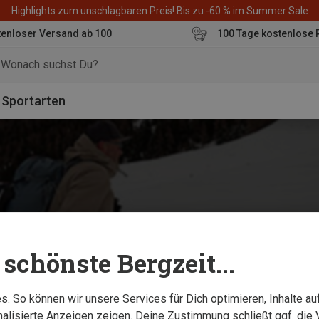
Highlights zum unschlagbaren Preis! Bis zu -60 % im Summer Sale
enloser Versand ab 100
100 Tage kostenlose 
o
Sportarten
schönste Bergzeit...
. So können wir unsere Services für Dich optimieren, Inhalte a
alisierte Anzeigen zeigen. Deine Zustimmung schließt ggf. die 