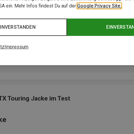
USA ein. Mehr Infos findest Du auf der
Google Privacy Site.
EINVERSTANDEN
EINVERSTA
tz
Impressum
Touring Jacke
 hatte ich perfekte Bewegungsfreiheit."
TX Touring Jacke im Test
ke