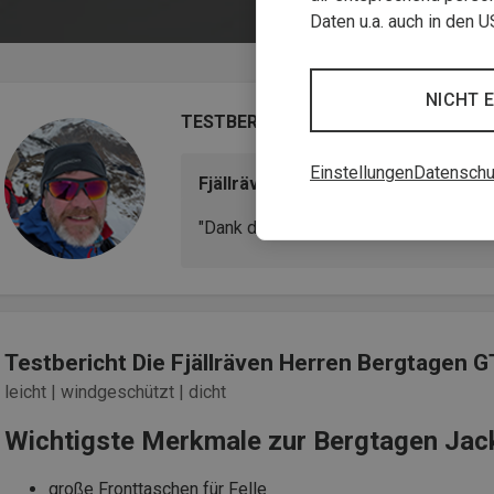
Daten u.a. auch in den 
NICHT 
TESTBERICHT
Einstellungen
Datenschu
Fjällräven Herren Bergtagen GTX 
"Dank der funktionalen Form der Jacke
Testbericht Die Fjällräven Herren Bergtagen G
leicht | windgeschützt | dicht
Wichtigste Merkmale zur Bergtagen Jac
große Fronttaschen für Felle