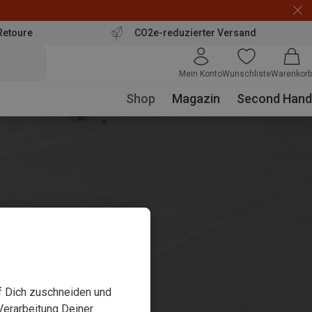
Retoure
CO2e-reduzierter Versand
Mein Konto
Wunschliste
Warenkorb
Shop
Magazin
Second Hand
uf Dich zuschneiden und
Verarbeitung Deiner