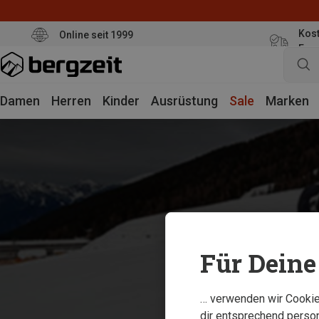
Kost
Online seit 1999
Eur
Damen
Herren
Kinder
Ausrüstung
Sale
Marken
Für Deine 
… verwenden wir Cookies
dir entsprechend person