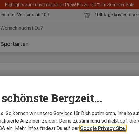
Highlights zum unschlagbaren Preis! Bis zu -60 % im Summer Sale
enloser Versand ab 100
100 Tage kostenlose 
o
Sportarten
ertin
oße Känguru-Fach, in das ich von der Wasserflasche bis zur
schönste Bergzeit...
. So können wir unsere Services für Dich optimieren, Inhalte a
alisierte Anzeigen zeigen. Deine Zustimmung schließt ggf. die 
USA ein. Mehr Infos findest Du auf der
Google Privacy Site.