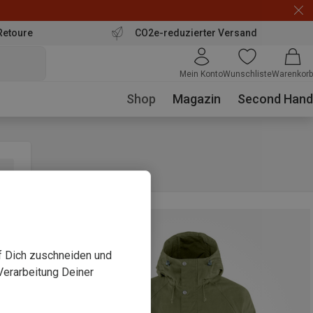
Retoure
CO2e-reduzierter Versand
Mein Konto
Wunschliste
Warenkorb
Shop
Magazin
Second Hand
uf Dich zuschneiden und
Verarbeitung Deiner