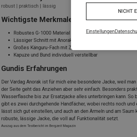
robust | praktisch | lässig
NICHT 
Wichtigste Merkmale des Vardag Anora
Einstellungen
Datenschu
Robustes G-1000 Material für Langlebigkeit
Lässiger Schnitt mit Anorak-Design
Großes Känguru-Fach mit Zusatzfächern
Kapuze und Bund individuell verstellbar
Gundis Erfahrungen
Der Vardag Anorak ist für mich eine besondere Jacke, weil man
der Seite geht das Anziehen aber sehr einfach. Besonders prakt
Wasserflasche bis zur Ersatzjacke alles unterbringen kann. So 
gibt es zwei durchgehende Handfächer, wobei rechts noch und e
lässt sich gut einstellen, und auch an den Ärmeln und am Saum 
robuste, lässige Jacke, die voll auf Funktionalität setzt.
Auszug aus dem Testbericht im Bergzeit Magazin