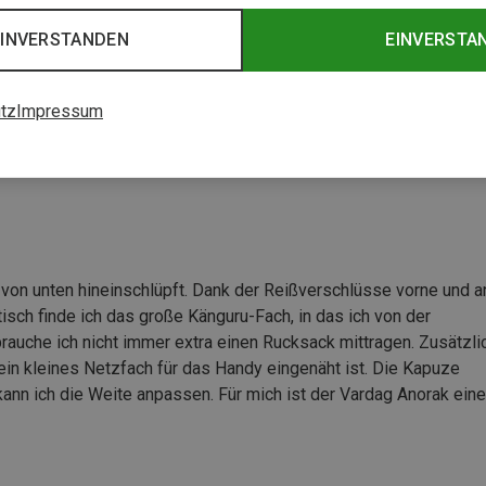
EINVERSTANDEN
EINVERSTA
k
tz
Impressum
 von unten hineinschlüpft. Dank der Reißverschlüsse vorne und a
isch finde ich das große Känguru-Fach, in das ich von der
brauche ich nicht immer extra einen Rucksack mittragen. Zusätzli
in kleines Netzfach für das Handy eingenäht ist. Die Kapuze
kann ich die Weite anpassen. Für mich ist der Vardag Anorak eine