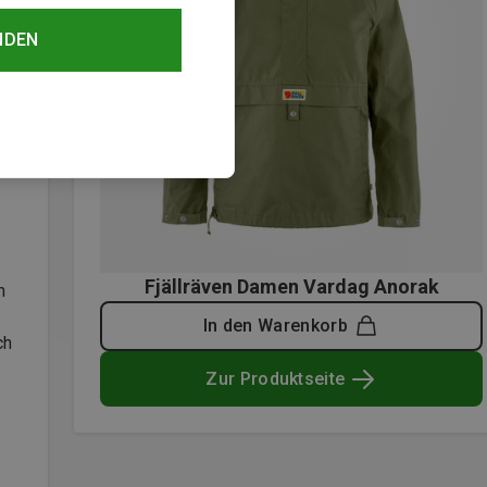
NDEN
Fjällräven Damen Vardag Anorak
n
In den Warenkorb
ch
Zur Produktseite