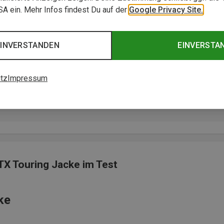
USA ein. Mehr Infos findest Du auf der
Google Privacy Site.
EINVERSTANDEN
EINVERSTA
tz
Impressum
Touring Jacke
 hatte ich perfekte Bewegungsfreiheit."
TX Touring Jacke im Test
ke