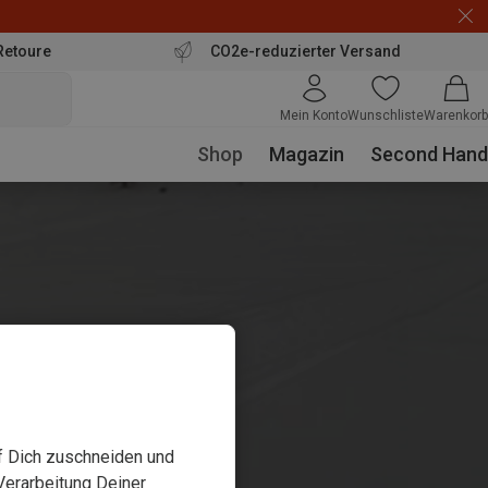
Retoure
CO2e-reduzierter Versand
Mein Konto
Wunschliste
Warenkorb
Shop
Magazin
Second Hand
uf Dich zuschneiden und
Verarbeitung Deiner