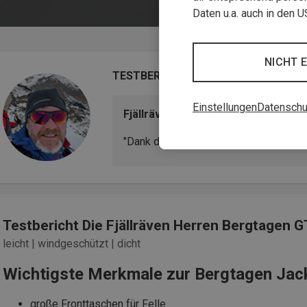
Daten u.a. auch in den 
NICHT 
TESTBERICHT
Einstellungen
Datenschu
Fjällräven Herren Bergtagen GTX 
"Dank der funktionalen Form der Jacke
Testbericht Die Fjällräven Herren Bergtagen G
leicht | windgeschützt | dicht
Wichtigste Merkmale zur Bergtagen Jac
große Fronttaschen für Felle