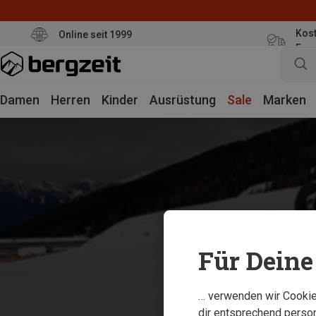
Kost
Online seit 1999
Eur
Damen
Herren
Kinder
Ausrüstung
Sale
Marken
Für Deine 
… verwenden wir Cookies
dir entsprechend person