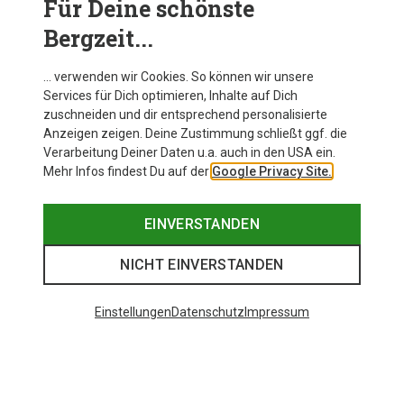
Für Deine schönste
Bergzeit...
Fjällräven Damen Abisko Trekking HD Tights
… verwenden wir Cookies. So können wir unsere
Services für Dich optimieren, Inhalte auf Dich
zuschneiden und dir entsprechend personalisierte
Anzeigen zeigen. Deine Zustimmung schließt ggf. die
Zur Produktseite
Verarbeitung Deiner Daten u.a. auch in den USA ein.
Mehr Infos findest Du auf der
Google Privacy Site.
EINVERSTANDEN
NICHT EINVERSTANDEN
Einstellungen
Datenschutz
Impressum