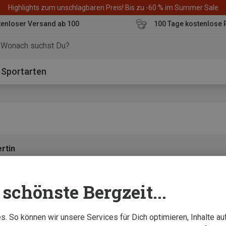
Highlights zum unschlagbaren Preis! Bis zu -60 % im Summer Sale
enloser Versand ab 100
100 Tage kostenlose 
o
Sportarten
ertin
 Long Sleeve"
schönste Bergzeit...
. So können wir unsere Services für Dich optimieren, Inhalte a