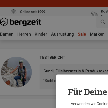
Kost
Online seit 1999
Eur
Damen
Herren
Kinder
Ausrüstung
Sale
Marken
TESTBERICHT
Gundi, Filialberaterin & Produktexp
"Sieht mit Pulli gut aus, aber auch mit
Für Deine 
… verwenden wir Cookies