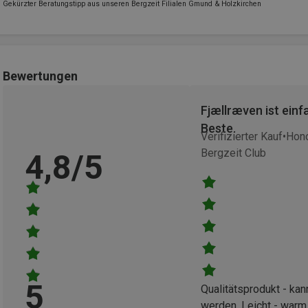
Gekürzter Beratungstipp aus unseren Bergzeit Filialen Gmund & Holzkirchen
Bewertungen
Fjællræven ist einf
Beste.
Verifizierter Kauf
Hono
Bergzeit Club
4,8/5
5
Qualitätsprodukt - ka
werden. Leicht - warm