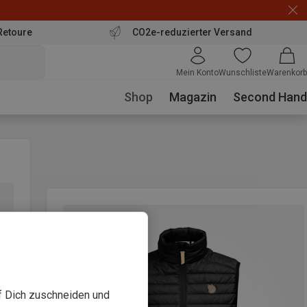
Retoure
CO2e-reduzierter Versand
Mein Konto
Wunschliste
Warenkorb
Shop
Magazin
Second Hand
uf Dich zuschneiden und