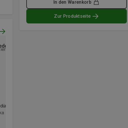
In den Warenkorb
Zur Produktseite
ieden
Schneller Versand, schön
zierter Kauf
Ware
Verifizierter Kauf
dünn und leicht. Wärmt gut.
ka
Schneller Versand, sehr schö
Ware, leider war dieses Model
für mich etwas zu eng und zu l