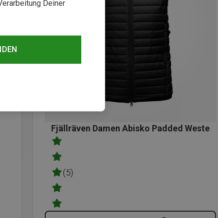
Verarbeitung Deiner
NDEN
Fjällräven Damen Abisko Padded Weste
(5)