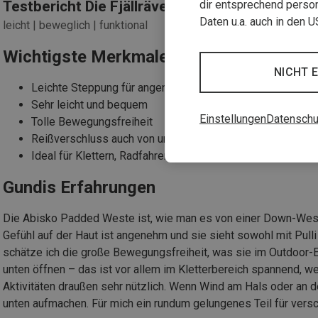
dir entsprechend person
Testbericht Die Fjällräven Damen Abisko Pad
Daten u.a. auch in den 
leicht | beweglich | funktional
Wichtigste Merkmale
NICHT 
Leichte Steppung für angenehmes Tragegefühl
Sehr leicht und bequem
Einstellungen
Datenschu
Tolle Bewegungsfreiheit
Reißverschluss auch von unten bedienbar
Ideal für Klettern, Radfahren und Bergsport
Gundis Erfahrungen
Die Abisko Padded Weste ist, wie man es von einer Down-Weste
Gefühl auf der Haut ist angenehm und sie sieht sowohl mit Pulli
schätze ich die große Bewegungsfreiheit, was sie im Outdoor-E
unten öffnen – das ist vor allem im Kletterbereich spannend, we
Aktivitäten draußen sehr nützlich. Wenn Wind am Hals oder an 
unten aufmachen. Für mich ein rundum gelungenes Teil für vers