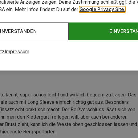
alisierte Anzeigen zeigen. Deine Zustimmung schließt ggf. die 
ded Weste
USA ein. Mehr Infos findest Du auf der
Google Privacy Site.
EINVERSTANDEN
EINVERSTA
tz
Impressum
 kennt, super schön leicht und wirklich bequem zu tragen. Das
 als auch mit Long Sleeve einfach richtig gut aus. Besonders
insatz echt praktisch macht. Der Reißverschluss lässt sich von
nn man den Klettergurt freilegen will, aber auch bei anderen
der Brust zieht, kann ich die Weste oben geschlossen lassen und
chiedenste Bergsportarten.