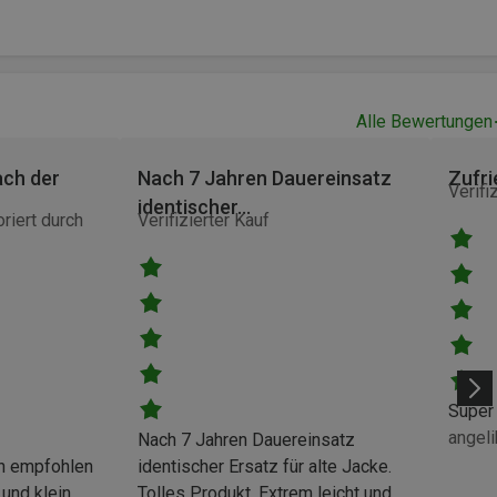
Alle Bewertungen
ach der
Nach 7 Jahren Dauereinsatz
Zufr
Verifi
identischer…
riert durch
Verifizierter Kauf
Super 
angeli
Nach 7 Jahren Dauereinsatz
nn empfohlen
identischer Ersatz für alte Jacke.
 und klein
Tolles Produkt. Extrem leicht und