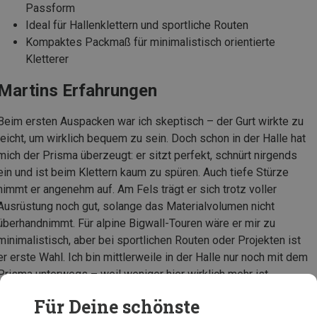
Passform
Ideal für Hallenklettern und sportliche Routen
Kompaktes Packmaß für minimalistisch orientierte
Kletterer
Martins Erfahrungen
Beim ersten Auspacken war ich skeptisch – der Gurt wirkte zu
leicht, um wirklich bequem zu sein. Doch schon in der Halle hat
mich der Prisma überzeugt: er sitzt perfekt, schnürt nirgends
ein und ist beim Klettern kaum zu spüren. Auch tiefe Stürze
nimmt er angenehm auf. Am Fels trägt er sich trotz voller
Ausrüstung noch gut, solange das Materialvolumen nicht
überhandnimmt. Für alpine Bigwall-Touren wäre er mir zu
minimalistisch, aber bei sportlichen Routen oder Projekten ist
er erste Wahl. Ich bin mittlerweile in der Halle nur noch mit dem
Prisma unterwegs – weil weniger hier wirklich mehr ist.
Auszug aus dem Testbericht im Bergzeit Magazin
Für Deine schönste