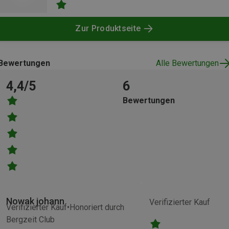
Zur Produktseite
Bewertungen
Alle Bewertungen
4,4/5
6
Bewertungen
Nowak johann
Verifizierter Kauf
Verifizierter Kauf
Honoriert durch
Bergzeit Club