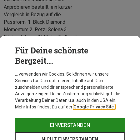
Anprobieren bestellt; ein kurzer
Vergleich in Bezug auf die
Passform. 1. Black Diamond
Momentum 2. Petzl Selena 3.
Edelried Jayne IV Meine Taille ist
eine S, meine Beine am Ende der
Für Deine schönste
Mehr anzeigen
M. Der Black Diamond Momentum
Ju
Bergzeit...
war am bequestem von der
Polsterung. Während die S in der
Taille perfekt passte, war er leider
… verwenden wir Cookies. So können wir unsere
Services für Dich optimieren, Inhalte auf Dich
zu eng am Bein. Die
zuschneiden und dir entsprechend personalisierte
Einstellmöglichkeiten reichten
Anzeigen zeigen. Deine Zustimmung schließt ggf. die
nicht. Die M konnte ich gerade
Verarbeitung Deiner Daten u.a. auch in den USA ein.
noch eng genug in der Taille
Mehr Infos findest Du auf der
Google Privacy Site.
ziehen. Die Beine saßen enger,
noch akzeptabel. Hätte es da
EINVERSTANDEN
mehr Spielraum gegeben, hätte
ich den Momentum in der M
NICHT EINVERSTANDEN