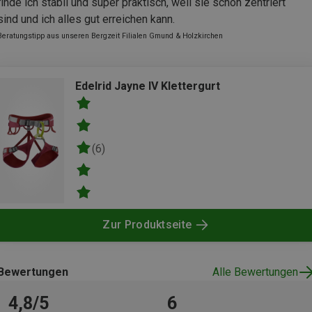
finde ich stabil und super praktisch, weil sie schön zentriert
sind und ich alles gut erreichen kann.
Beratungstipp aus unseren Bergzeit Filialen Gmund & Holzkirchen
Edelrid Jayne IV Klettergurt
(6)
Zur Produktseite
Bewertungen
Alle Bewertungen
4,8/5
6