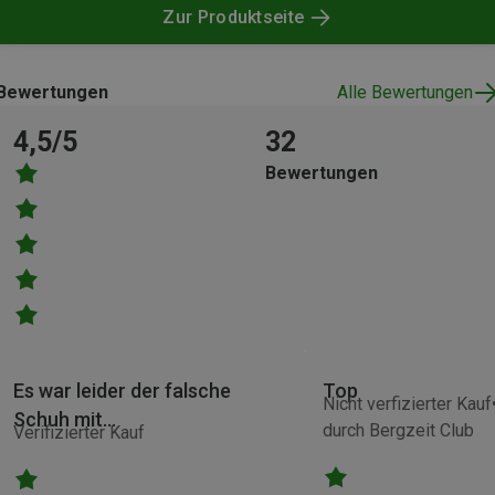
Zur Produktseite
Bewertungen
Alle Bewertungen
4,5/5
32
Bewertungen
Es war leider der falsche
Top
Nicht verfizierter Kauf
Schuh mit…
durch Bergzeit Club
Verifizierter Kauf