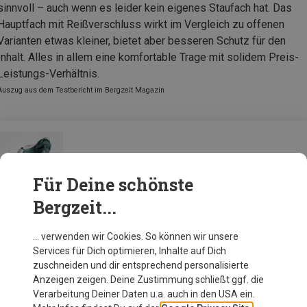
sinnvoll – auch wenn es leider kein eigenes Staufach hat. Das
Hauptfach mit Reißverschluss wirkt im Vergleich zu offenen
Varianten etwas kleiner, bietet aber besseren Schutz für den
Inhalt. Alles in allem eine komfortable Trage mit solidem Preis-
Leistungs-Verhältnis.
Auszug aus dem Testbericht im Bergzeit Magazin
Deuter Kid Comfort Trage
Für Deine schönste
Bergzeit...
Zur Produktseite
… verwenden wir Cookies. So können wir unsere
Services für Dich optimieren, Inhalte auf Dich
zuschneiden und dir entsprechend personalisierte
Anzeigen zeigen. Deine Zustimmung schließt ggf. die
Verarbeitung Deiner Daten u.a. auch in den USA ein.