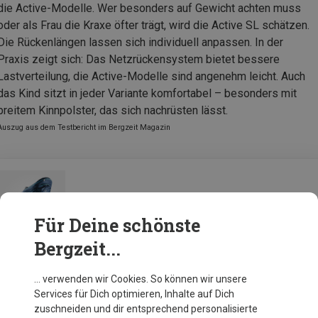
die Active-Modelle. Wer besonders auf Gewicht achten muss
oder als Frau die Kraxe öfter trägt, wird die Active SL schätzen.
Die Rückenlängen lassen sich individuell anpassen. In der
Praxis zeigt sich: Das Netzrückensystem bietet bessere
Lastverteilung, die Active-Modelle sind angenehm leicht. Auch
das Kind sitzt in jeder Variante komfortabel – besonders mit
breitem Kinnpolster, das sich nachrüsten lässt.
Auszug aus dem Testbericht im Bergzeit Magazin
Deuter Kid Comfort Pro Trage
Für Deine schönste
Bergzeit...
Zur Produktseite
… verwenden wir Cookies. So können wir unsere
Services für Dich optimieren, Inhalte auf Dich
zuschneiden und dir entsprechend personalisierte