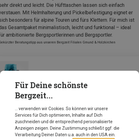
sehr direkt und leicht. Die Hüfttaschen lassen sich einfach
verstauen. Mit Helmhalterung und Pickelbefestigung eignet er
sich besonders für alpine Touren und fürs Klettern. Für mich ist
das Gesamtpaket minimalistisch, leicht und funktional – ideal
für ambitionierte Bergsportlerinnen und Bergsportler.
Gekürzter Beratungstipp aus unseren Bergzeit Filialen Gmund & Holzkirchen
Deuter Damen Guide 32+8 SL Rucksack
Für Deine schönste
Bergzeit...
Zur Produktseite
… verwenden wir Cookies. So können wir unsere
Services für Dich optimieren, Inhalte auf Dich
zuschneiden und dir entsprechend personalisierte
Anzeigen zeigen. Deine Zustimmung schließt ggf. die
Verarbeitung Deiner Daten u.a. auch in den USA ein.