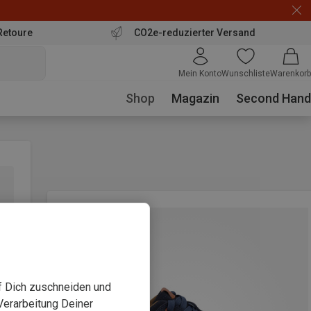
Retoure
CO2e-reduzierter Versand
Mein Konto
Wunschliste
Warenkorb
Shop
Magazin
Second Hand
uf Dich zuschneiden und
Verarbeitung Deiner