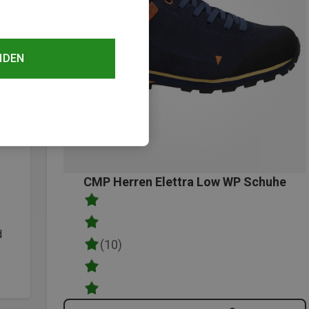
NDEN
CMP Herren Elettra Low WP Schuhe
d
(10)