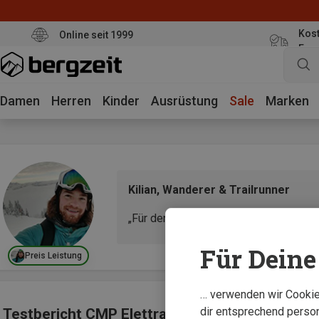
Kost
Online seit 1999
Eur
Damen
Herren
Kinder
Ausrüstung
Sale
Marken
Kilian, Wanderer & Trailrunner
„Für den Preis ist der Schuh fast ein N
Für Deine 
Preis Leistung
… verwenden wir Cookies
dir entsprechend person
Testbericht CMP Elettra Low WP Schuhe