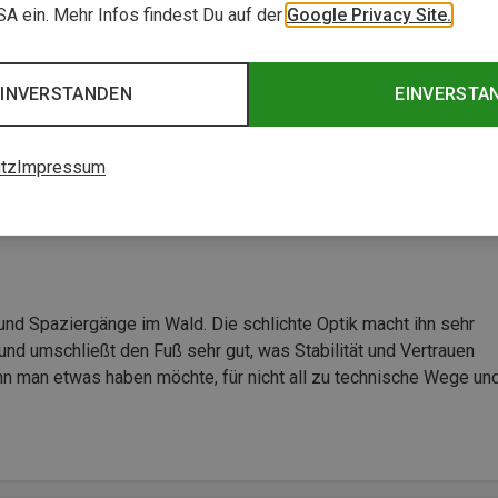
USA ein. Mehr Infos findest Du auf der
Google Privacy Site.
EINVERSTANDEN
EINVERSTA
tz
Impressum
und Spaziergänge im Wald. Die schlichte Optik macht ihn sehr
und umschließt den Fuß sehr gut, was Stabilität und Vertrauen
enn man etwas haben möchte, für nicht all zu technische Wege un