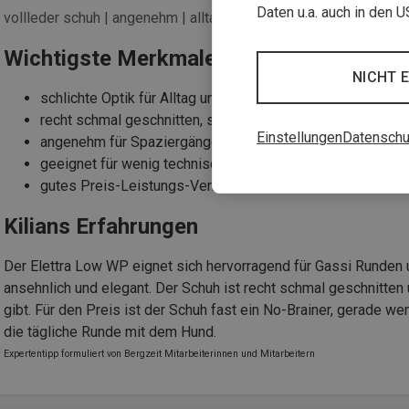
Daten u.a. auch in den 
vollleder schuh | angenehm | alltagstauglich
Wichtigste Merkmale
NICHT 
schlichte Optik für Alltag und Freizeit
recht schmal geschnitten, sitzt stabil
Einstellungen
Datenschu
angenehm für Spaziergänge im Wald
geeignet für wenig technische Wege
gutes Preis-Leistungs-Verhältnis
Kilians Erfahrungen
Der Elettra Low WP eignet sich hervorragend für Gassi Runden 
ansehnlich und elegant. Der Schuh ist recht schmal geschnitten 
gibt. Für den Preis ist der Schuh fast ein No-Brainer, gerade w
die tägliche Runde mit dem Hund.
Expertentipp formuliert von Bergzeit Mitarbeiterinnen und Mitarbeitern