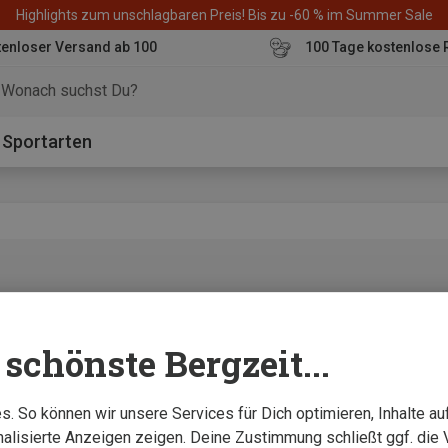
Highlights zum unschlagbaren Preis! Bis zu -60 % im Summer Sale
enloser Versand ab 100
100 Tage kostenlose 
o
Sportarten
o-Brainer“
schönste Bergzeit...
. So können wir unsere Services für Dich optimieren, Inhalte a
alisierte Anzeigen zeigen. Deine Zustimmung schließt ggf. die 