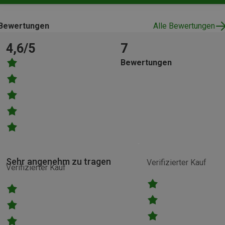
Bewertungen
Alle Bewertungen
4,6/5
7
Bewertungen
Sehr angenehm zu tragen
Verifizierter Kauf
Verifizierter Kauf