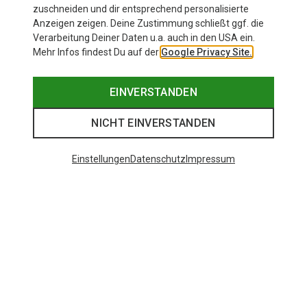
Aileen
zuschneiden und dir entsprechend personalisierte
etwas auftragen. Wer besonders
Kompressionswirkung
Anzeigen zeigen. Deine Zustimmung schließt ggf. die
viel Dämpfung mag, wird sie
selbst an langen Wand
Verarbeitung Deiner Daten u.a. auch in den USA ein.
lieben
"wache" Füße.
Mehr Infos findest Du auf der
Google Privacy Site.
EINVERSTANDEN
NICHT EINVERSTANDEN
Einstellungen
Datenschutz
Impressum