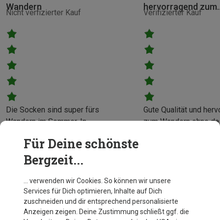
Wandern
hervorragend zum
Nicht verfizierter Kauf
Verifizierter Kauf
Die Socken sind super fürs
Gute Qualität und her
Wandern im Sommer. In
zum Wandern ohne das
knöchelhohen Bergschuhen oder
Socken verschieden k
Für Deine schönste
Trairunnern bietet die
Bergzeit Kunde
Bergzeit...
Kompression Stabilität rund um
die Fessel. Wenn man zwischen
den Größen ist, am besten die
… verwenden wir Cookies. So können wir unsere
Mehr anzeigen
Services für Dich optimieren, Inhalte auf Dich
kleinere wählen.
Katharina
zuschneiden und dir entsprechend personalisierte
Anzeigen zeigen. Deine Zustimmung schließt ggf. die