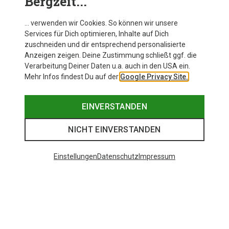
Bergzeit...
Camp Speed Comp Ski/Alpin Helm
… verwenden wir Cookies. So können wir unsere
Services für Dich optimieren, Inhalte auf Dich
zuschneiden und dir entsprechend personalisierte
Anzeigen zeigen. Deine Zustimmung schließt ggf. die
Zur Produktseite
Verarbeitung Deiner Daten u.a. auch in den USA ein.
Mehr Infos findest Du auf der
Google Privacy Site.
EINVERSTANDEN
NICHT EINVERSTANDEN
Einstellungen
Datenschutz
Impressum