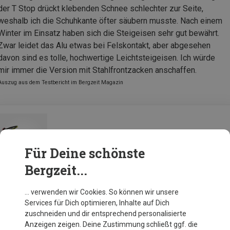
der T Stop drückt klebenden Schnee schlechter zur Seite,
weshalb ich die Schuhkante öfter säubern musste. Nach einem
Winter im Einsatz haben sich die Steigeisen sehr gut bewährt.
Zwar leidet das Alu etwas bei Felskontakt, aber abgesehen
davon sind es tolle, hochwertige Leichtsteigeisen. Ich würde
mir immer die Version mit Stahlfrontzacken anschaffen.
Auszug aus dem Testbericht im Bergzeit Magazin
Camp Skimo Nanotech Steigeisen
Für Deine schönste
Bergzeit...
Zur Produktseite
… verwenden wir Cookies. So können wir unsere
Services für Dich optimieren, Inhalte auf Dich
zuschneiden und dir entsprechend personalisierte
Anzeigen zeigen. Deine Zustimmung schließt ggf. die