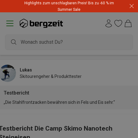
Highlights zum unschlagbaren Preis! Bis zu -60 % im
Summer Sale
Lukas
Skitourengeher & Produkttester
Testbericht
„Die Stahlfrontzacken bewähren sich in Fels und Eis sehr.“
Testbericht Die Camp Skimo Nanotech
Steigeisen