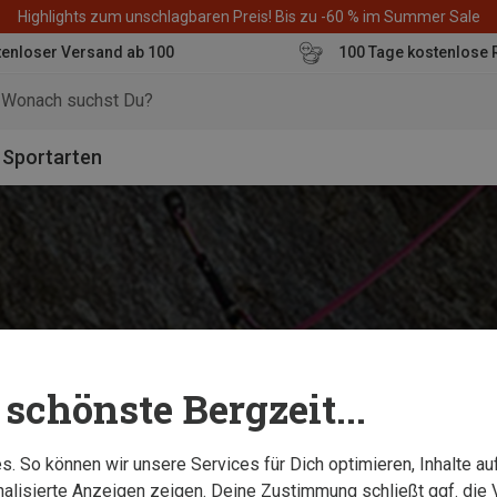
Highlights zum unschlagbaren Preis! Bis zu -60 % im Summer Sale
enloser Versand ab 100
100 Tage kostenlose 
o
Sportarten
schönste Bergzeit...
. So können wir unsere Services für Dich optimieren, Inhalte a
alisierte Anzeigen zeigen. Deine Zustimmung schließt ggf. die 