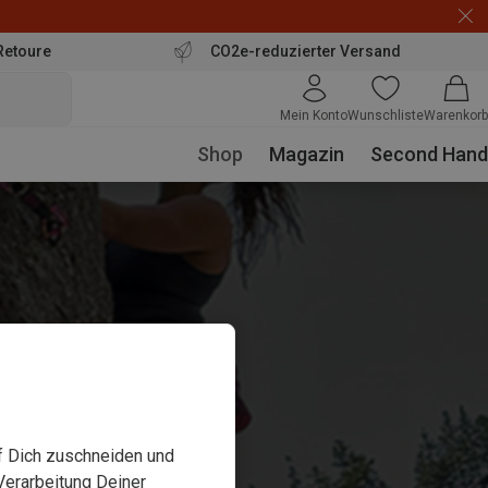
Retoure
CO2e-reduzierter Versand
Mein Konto
Wunschliste
Warenkorb
Shop
Magazin
Second Hand
uf Dich zuschneiden und
Verarbeitung Deiner