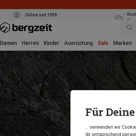
Kost
Online seit 1999
Eur
Damen
Herren
Kinder
Ausrüstung
Sale
Marken
Für Deine 
… verwenden wir Cookies
dir entsprechend person