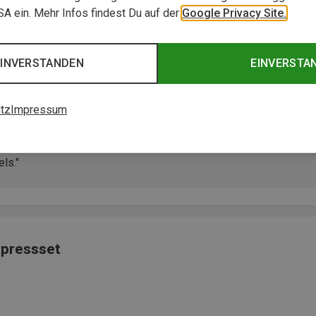
USA ein. Mehr Infos findest Du auf der
Google Privacy Site.
EINVERSTANDEN
EINVERSTA
tz
Impressum
e Janja-Exen sind super im Handling, fühlen sich sicher an und
els."
xpressset