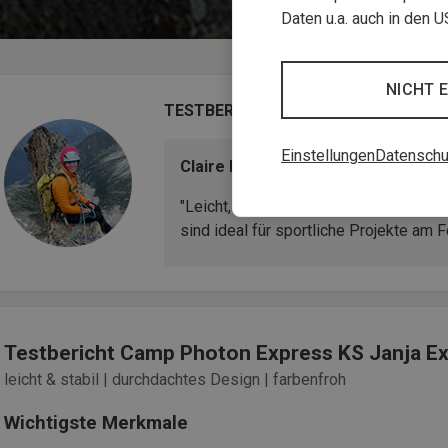
Daten u.a. auch in den 
NICHT 
TESTBERICHT
Einstellungen
Datenschu
Claire Brangeon, Klettertrainerin
"Leicht, stylisch und technisch top: Di
sind ideal für sportliche Projekte am F
Testbericht Camp Photon Express KS Janja E
leicht & stabil | durchdachtes Design | farbenfroh
Wichtigste Merkmale