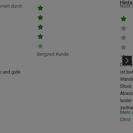
Hinte
riert durch
Nicht 
Bergzeit Kunde
Der K
n und gute
ist be
Wande
Stock 
Abwick
leider
zeitna
Mehr 
empfe
Chris