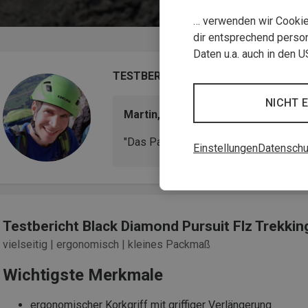
… verwenden wir Cookies
dir entsprechend person
Daten u.a. auch in den 
TESTBERICHT
NICHT 
Martin, Alpinist & Produkttester
"Das Packmaß ist unschlagbar und sor
Einstellungen
Datenschu
Testbericht Black Diamond Pursuit Flz Trekki
vielseitig | ergonomisch | kleines Packmaß
Wichtigste Merkmale
ergonomischer Korkgriff mit griffiger Verlängerung