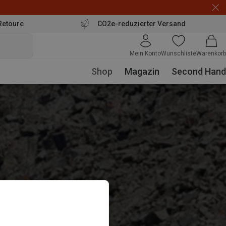
Retoure
CO2e-reduzierter Versand
Mein Konto
Wunschliste
Warenkorb
Shop
Magazin
Second Hand