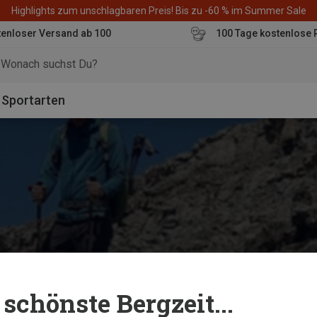
Highlights zum unschlagbaren Preis! Bis zu -60 % im Summer Sale
enloser Versand ab 100
100 Tage kostenlose 
o
Sportarten
schönste Bergzeit...