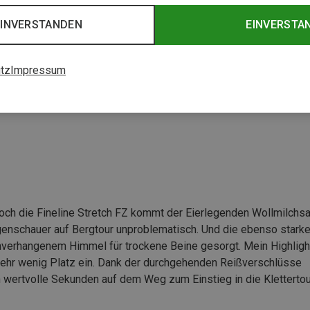
ch FZ Hose
EINVERSTANDEN
EINVERSTA
tz
Impressum
doch die Fineline Stretch FZ kommt der Eierlegenden Wollmilchs
genschauer auf Bergtour unproblematisch. Und die ebenso stark
nverhangenem Himmel für trockene Beine gesorgt. Mein Highligh
r wenig Platz ein. Dank der durchgehenden Reißverschlüsse
 wertvolle Sekunden auf dem Weg zum Einstieg in die Klettertou