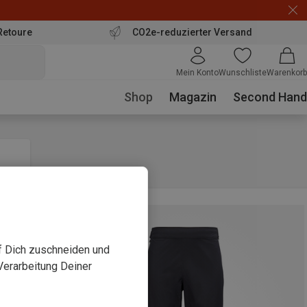
Retoure
CO2e-reduzierter Versand
Mein Konto
Wunschliste
Warenkorb
Shop
Magazin
Second Hand
uf Dich zuschneiden und
Verarbeitung Deiner