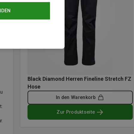
NDEN
Black Diamond Herren Fineline Stretch FZ
Hose
au
In den Warenkorb
e
t:
Zur Produktseite
r.