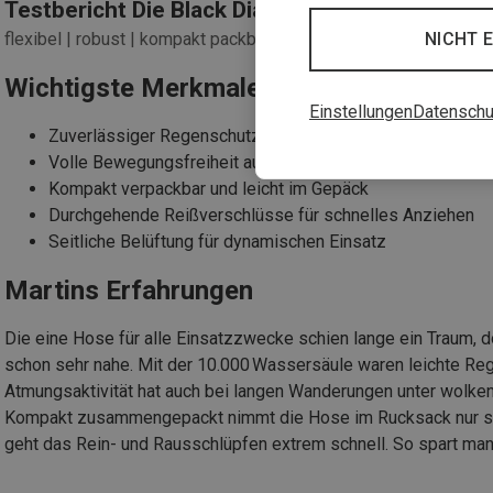
Testbericht Die Black Diamond Fineline Stret
flexibel | robust | kompakt packbar
NICHT 
Wichtigste Merkmale
Einstellungen
Datenschu
Zuverlässiger Regenschutz bei hoher Atmungsaktivität
Volle Bewegungsfreiheit auch bei hohen Tritten
Kompakt verpackbar und leicht im Gepäck
Durchgehende Reißverschlüsse für schnelles Anziehen
Seitliche Belüftung für dynamischen Einsatz
Martins Erfahrungen
Die eine Hose für alle Einsatzzwecke schien lange ein Traum, 
schon sehr nahe. Mit der 10.000 Wassersäule waren leichte Re
Atmungsaktivität hat auch bei langen Wanderungen unter wolke
Kompakt zusammengepackt nimmt die Hose im Rucksack nur seh
geht das Rein- und Rausschlüpfen extrem schnell. So spart man