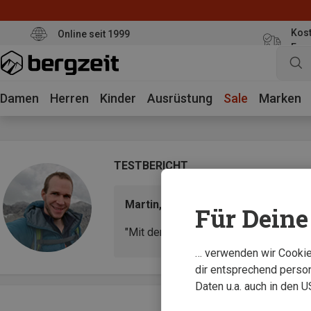
Kost
Online seit 1999
Eur
Damen
Herren
Kinder
Ausrüstung
Sale
Marken
TESTBERICHT
Martin, Vollzeit-Bergfanat
Für Deine 
"Mit der 10.000 Wassersäule waren le
… verwenden wir Cookies
dir entsprechend person
Daten u.a. auch in den 