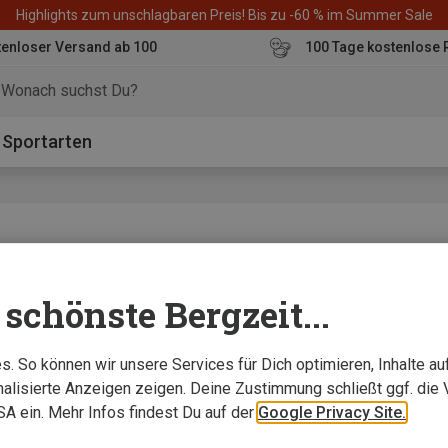
Highlights zum unschlagbaren Preis! Bis zu -60 % im Summer Sale
enloser Versand ab 100
100 Tage kostenlose 
o
Sportarten
schönste Bergzeit...
ichte Regenschauer auf Bergtour unproblematisch"
. So können wir unsere Services für Dich optimieren, Inhalte a
alisierte Anzeigen zeigen. Deine Zustimmung schließt ggf. die 
USA ein. Mehr Infos findest Du auf der
Google Privacy Site.