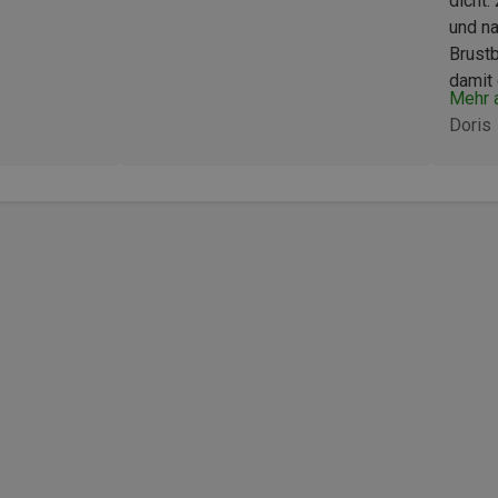
dicht.
und na
Brustb
damit 
Mehr 
Regenj
Doris