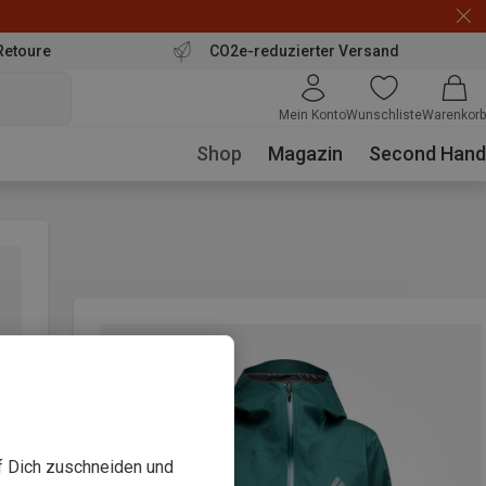
Retoure
CO2e-reduzierter Versand
Mein Konto
Wunschliste
Warenkorb
Shop
Magazin
Second Hand
uf Dich zuschneiden und