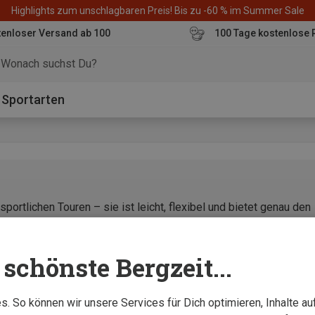
Highlights zum unschlagbaren Preis! Bis zu -60 % im Summer Sale
enloser Versand ab 100
100 Tage kostenlose 
o
Sportarten
portlichen Touren – sie ist leicht, flexibel und bietet genau den
che“
schönste Bergzeit...
. So können wir unsere Services für Dich optimieren, Inhalte a
ch Shell Damen Jacke