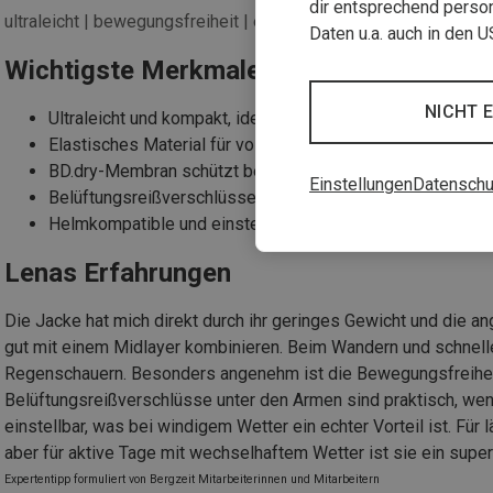
dir entsprechend person
ultraleicht | bewegungsfreiheit | elastisches material
Daten u.a. auch in den 
Wichtigste Merkmale
NICHT 
Ultraleicht und kompakt, ideal für Touren mit wenig Gepäc
Elastisches Material für volle Bewegungsfreiheit
BD.dry-Membran schützt bei Wind und kurzen Regenscha
Einstellungen
Datenschu
Belüftungsreißverschlüsse unter den Armen
Helmkompatible und einstellbare Kapuze
Lenas Erfahrungen
Die Jacke hat mich direkt durch ihr geringes Gewicht und die ang
gut mit einem Midlayer kombinieren. Beim Wandern und schnelle
Regenschauern. Besonders angenehm ist die Bewegungsfreiheit
Belüftungsreißverschlüsse unter den Armen sind praktisch, we
einstellbar, was bei windigem Wetter ein echter Vorteil ist. F
aber für aktive Tage mit wechselhaftem Wetter ist sie ein super
Expertentipp formuliert von Bergzeit Mitarbeiterinnen und Mitarbeitern