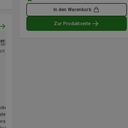
In den Warenkorb
Zur Produktseite
erschluss undicht
Beschichtung löst sich
zierter Kauf
Honoriert durch
Nicht verfizierter Kauf
it Club
Leider hat sich die
cke ist schön leicht und
Innenbeschichtung nach 1,5
hm zu tragen. Der
Jahren komplett gelöst. Für
rschluss ist jedoch nicht
diesen Preis nicht zu empfeh