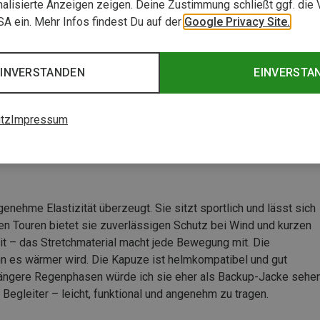
alisierte Anzeigen zeigen. Deine Zustimmung schließt ggf. die 
USA ein. Mehr Infos findest Du auf der
Google Privacy Site.
EINVERSTANDEN
EINVERSTA
k
uern
tz
Impressum
enehme Elastizität überzeugt. Sie sitzt sportlich und lässt sich
n Touren bietet sie zuverlässigen Schutz bei Wind und kurzen
 – das Stretchmaterial macht jede Bewegung mit. Die
nn es wärmer wird. Die Kapuze ist helmkompatibel und gut
ür längere Regenphasen würde ich sie eher als Backup-Jacke sehen
 Begleiter – leicht, funktional und angenehm zu tragen.