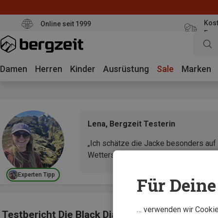
Kost
Online seit 1999
Eur
Damen
Herren
Kinder
Ausrüstung
Sale
Marken
Lena, Bergzeit Testerin
„Ich schätze die Jacke besonders auf s
Wetterschutz, den ich unterwegs brau
Experten Tipp
Für Deine 
… verwenden wir Cookies
Testbericht Die Black Diamond Fineline Stret