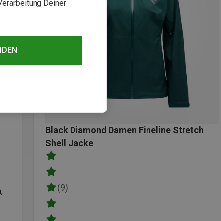
Verarbeitung Deiner
NDEN
Black Diamond Damen Fineline Stretch
Shell Jacke
(9)
,