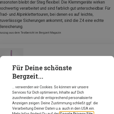
ansonsten bleibt der Steg flexibel. Die Klemmgeräte wirken
hochwertig verarbeitet und sind farblich gut unterscheidbar. Für
Trad- und Alpinklettertouren, bei denen es auf leichte,
zuverlässige Sicherungen ankommt, sind die Z4 eine echte
Bereicherung.
Auszug aus dem Testbericht im Bergzeit Magazin
Black Diamond Camalot Z4
Für Deine schönste
Bergzeit...
Zur Produktseite
… verwenden wir Cookies. So können wir unsere
Services für Dich optimieren, Inhalte auf Dich
zuschneiden und dir entsprechend personalisierte
Anzeigen zeigen. Deine Zustimmung schließt ggf. die
Verarbeitung Deiner Daten u.a. auch in den USA ein.
Mehr Infos findest Du auf der
Google Privacy Site.