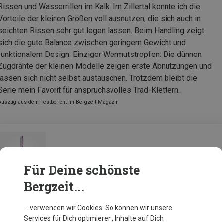
Rissen und Wasserrillen im Kalk. Im Zillertal konnte ich die
Vorteile der kleinen Größen voll ausnutzen, die sich auch in
seichten Rissen sehr gut legen lassen. Beim Handling zeigt
sich die gute Balance zwischen geringem Gewicht und
funktionalem Design. Einziger Wermutstropfen: Die dünnen
Zugdrähte der kleinen Modelle zeigen erste Abnutzungen und
lassen sich nicht selbst austauschen. Trotzdem bleibt die
Serie mein Favorit für anspruchsvolles Trad-Klettern.
Auszug aus dem Testbericht im Bergzeit Magazin
Black Diamond Camalot Z4 Offset
Für Deine schönste
Bergzeit...
Zur Produktseite
… verwenden wir Cookies. So können wir unsere
Services für Dich optimieren, Inhalte auf Dich