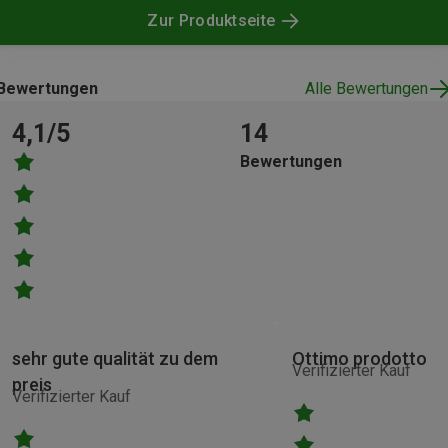
Zur Produktseite
Bewertungen
Alle Bewertungen
4,1/5
14
Bewertungen
sehr gute qualität zu dem
Ottimo prodotto
Verifizierter Kauf
preis
Verifizierter Kauf