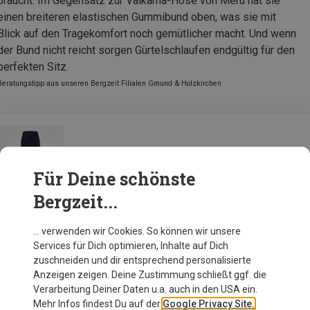
braucht. Im Gegensatz zur Valkama-Hose von Meru hat sie
einen breiteren elastischen Gummibund oben, was sie mit
Blick auf den Tragekomfort noch gemütlicher macht. Und wenn
der Bund nicht reicht sorgen Gürtelschlaufen endgültig für den
perfekten Sitz.
Beratungstipp aus unseren Bergzeit Filialen Gmund & Holzkirchen
Bergzeit Basics Damen Meru Silves Hose
Für Deine schönste
Bergzeit...
Zur Produktseite
… verwenden wir Cookies. So können wir unsere
Services für Dich optimieren, Inhalte auf Dich
zuschneiden und dir entsprechend personalisierte
Anzeigen zeigen. Deine Zustimmung schließt ggf. die
Verarbeitung Deiner Daten u.a. auch in den USA ein.
Mehr Infos findest Du auf der
Google Privacy Site.