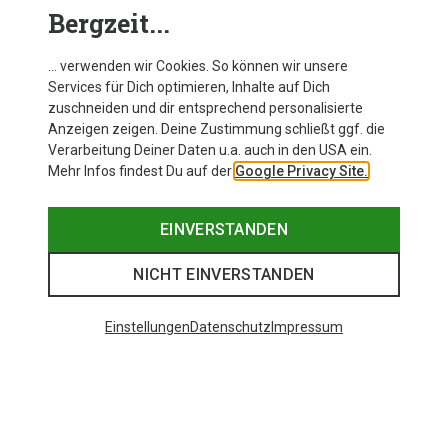
Bergzeit...
Berghaus Damen Pertex Pacslite Hose
… verwenden wir Cookies. So können wir unsere
Services für Dich optimieren, Inhalte auf Dich
zuschneiden und dir entsprechend personalisierte
Anzeigen zeigen. Deine Zustimmung schließt ggf. die
Zur Produktseite
Verarbeitung Deiner Daten u.a. auch in den USA ein.
Mehr Infos findest Du auf der
Google Privacy Site.
EINVERSTANDEN
NICHT EINVERSTANDEN
Einstellungen
Datenschutz
Impressum