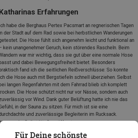
Katharinas Erfahrungen
Ich habe die Berghaus Pertex Pacsmart an regnerischen Tagen
in der Stadt auf dem Rad sowie bei herbstlichen Wanderungen
getestet. Die Hose fühlt sich angenehm leicht und funktional an
– kein unangenehmer Geruch, kein störendes Rascheln. Beim
Wandern war mir wichtig, dass sie gut über eine normale Hose
passt und dabei Bewegungsfreiheit bietet. Besonders
praktisch fand ich die seitlichen Reißverschlüsse: So konnte
ich die Hose auch mit Bergstiefeln schnell überziehen. Selbst
bei langen Regenfahrten mit dem Fahrrad blieb ich komplett
trocken. Die Hose schützt nicht nur vor Nässe, sondern auch
zuverlässig vor Wind. Dank guter Belüftung hatte ich nie das
Gefühl, in der Sauna zu sitzen. Für mich ist sie eine
durchdachte und zuverlässige Begleiterin im Rucksack.
Auszug aus dem Testbericht im Bergzeit Magazin
Für Deine schönste