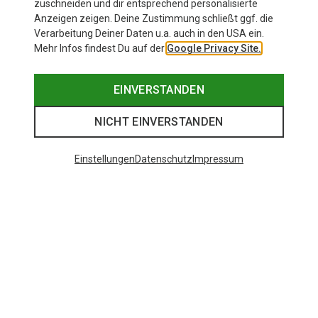
zuschneiden und dir entsprechend personalisierte
wenig Zeit, die Ware per
blasser wirkte. So, als
Anzeigen zeigen. Deine Zustimmung schließt ggf. die
Sendeverfolgung zu beobachten,
ein Vor-Jahresmodel 
Verarbeitung Deiner Daten u.a. auch in den USA ein.
weil sie kaum, dass ich sie
Nun hab ich mir die B
Mehr Infos findest Du auf der
Google Privacy Site.
bestellt hatte, innerhalb von 48
gut Glück nochmals bes
Stunden bei mir war; und das
vorsorglich in der Lan
EINVERSTANDEN
sogar zum Wochenend-Beginn.
Long) sowie in Schwar
Dank DHL-Logistik natürlich auch.
man nichts falsch. Und
NICHT EINVERSTANDEN
Also nochmals Alles Super!! &
nun sieht die Hose rich
Danke!!
sitzt perfekt und eleg
Einstellungen
Datenschutz
Impressum
und ich bin happy. Ver
Optik und Qualität mit
Hosen; allerdings auch
Unterschieden. Hab di
Pants von Ortovox; die
in Schnitt und Ausstatt
eher schlanke längere
empfehle ich immer L
zu bestellen. Bei Ber
dringend notwendig, so