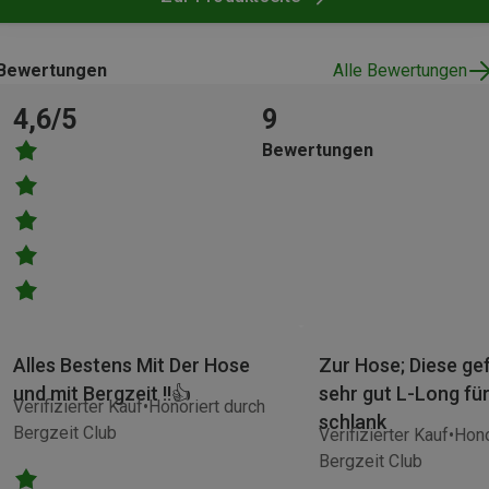
Bewertungen
Alle Bewertungen
4,6/5
9
Bewertungen
Alles Bestens Mit Der Hose
Zur Hose; Diese gef
und mit Bergzeit !!👍
sehr gut L-Long für
Verifizierter Kauf
Honoriert durch
schlank
Bergzeit Club
Verifizierter Kauf
Hono
Bergzeit Club