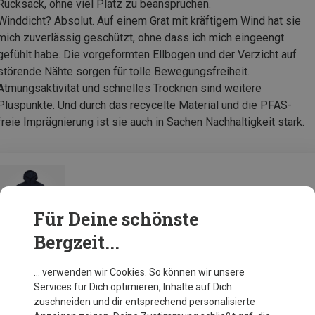
Rucksack, ohne viel Platz zu beanspruchen.
Winddicht? Absolut. Auf einem Grat mit kräftigem Wind hat sie
mich zuverlässig geschützt, ohne dass ich mich eingeengt
gefühlt habe. Die vorgeformten Ellbogen und der Verzicht auf
störende Nähte sorgen für tolle Bewegungsfreiheit.
Atmungsaktivität und schnelles Trocknen sind weitere
Pluspunkte. Und durch das recycelte Material und die PFAS-
freie Imprägnierung ist sie auch in Sachen Nachhaltigkeit stark.
Bergans Damen Vaagaa Windbreaker Jacke
Für Deine schönste
Bergzeit...
Zur Produktseite
… verwenden wir Cookies. So können wir unsere
Services für Dich optimieren, Inhalte auf Dich
zuschneiden und dir entsprechend personalisierte