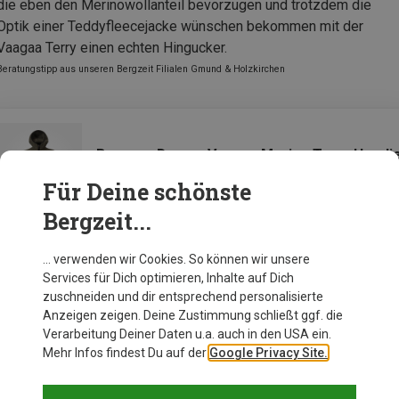
die eben den Merinowollanteil bevorzugen und trotzdem die
Optik einer Teddyfleecejacke wünschen bekommen mit der
Vaagaa Terry einen echten Hingucker.
Beratungstipp aus unseren Bergzeit Filialen Gmund & Holzkirchen
Bergans Damen Vaagaa Merino Terry Hoodi
Jacke
Für Deine schönste
Bergzeit...
Zur Produktseite
… verwenden wir Cookies. So können wir unsere
Services für Dich optimieren, Inhalte auf Dich
zuschneiden und dir entsprechend personalisierte
Anzeigen zeigen. Deine Zustimmung schließt ggf. die
Verarbeitung Deiner Daten u.a. auch in den USA ein.
Mehr Infos findest Du auf der
Google Privacy Site.