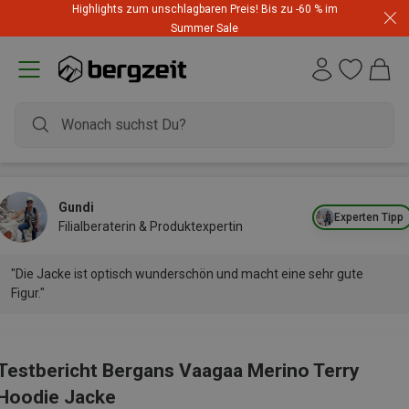
Highlights zum unschlagbaren Preis! Bis zu -60 % im
Summer Sale
Gundi
Experten Tipp
Filialberaterin & Produktexpertin
"Die Jacke ist optisch wunderschön und macht eine sehr gute
Figur."
Testbericht Bergans Vaagaa Merino Terry
Hoodie Jacke