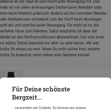
Material an die Haut an und macht jede Bewegung mit. Das
finde ich vor allem an kraxeligen Stellen beim Wandern oder
eben beim Klettern praktisch: Anders als bei normalen Wander-
oder Kletterhosen schobbelt sich der Stoff beim Ansteigen
nicht auf und sitzt bei jeder Bewegung. Für mich ist es die
perfekte Hose zum Klettern. Dafür empfehle ich aber die
Bändel an den Reißverschlüssen abzunehmen: Die sind zwar
ein süßes Detail, baumeln mir aber zu sehr herum. Mir war
Größe 36 etwas zu weit. Wenn Du nicht sicher bist, welche
Größe Du brauchst, nimm lieber eine Nummer kleiner.
Bergans Damen Tind Vertical Rock Tights
Für Deine schönste
Bergzeit...
Zur Produktseite
… verwenden wir Cookies. So können wir unsere