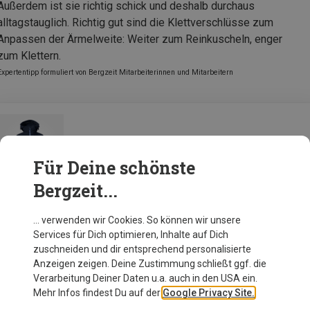
Außerdem ist sie richtig schick und deshalb durchaus
alltagstauglich. Richtig gut sind die Klettverschlüsse zum
Anpassen der Ärmelweite: Weiter zum Reinkuscheln, enger
zum Klettern.
Expertentipp formuliert von Bergzeit Mitarbeiterinnen und Mitarbeitern
Bergans Damen Tind Softshell Jacke
Für Deine schönste
Bergzeit...
Zur Produktseite
… verwenden wir Cookies. So können wir unsere
Services für Dich optimieren, Inhalte auf Dich
zuschneiden und dir entsprechend personalisierte
Anzeigen zeigen. Deine Zustimmung schließt ggf. die
Verarbeitung Deiner Daten u.a. auch in den USA ein.
Mehr Infos findest Du auf der
Google Privacy Site.