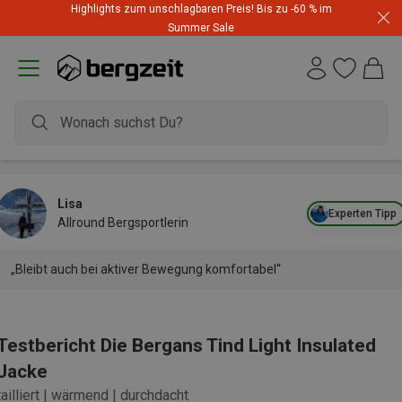
Highlights zum unschlagbaren Preis! Bis zu -60 % im
Summer Sale
Lisa
Experten Tipp
Allround Bergsportlerin
„Bleibt auch bei aktiver Bewegung komfortabel“
Testbericht Die Bergans Tind Light Insulated
Jacke
tailliert | wärmend | durchdacht