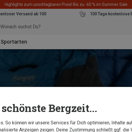
Highlights zum unschlagbaren Preis! Bis zu -60 % im Summer Sale
enloser Versand ab 100
100 Tage kostenlose 
o
Sportarten
schönste Bergzeit...
. So können wir unsere Services für Dich optimieren, Inhalte a
alisierte Anzeigen zeigen. Deine Zustimmung schließt ggf. die 