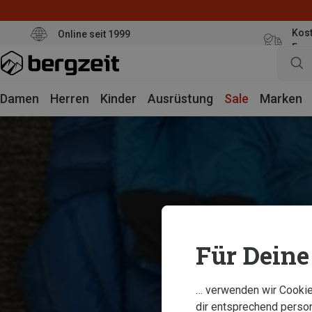
Kost
Online seit 1999
Eur
Damen
Herren
Kinder
Ausrüstung
Sale
Marken
Für Deine 
… verwenden wir Cookies
dir entsprechend person