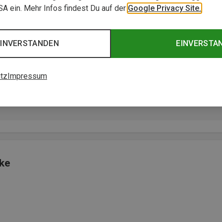
USA ein. Mehr Infos findest Du auf der
Google Privacy Site.
EINVERSTANDEN
EINVERSTA
tz
Impressum
en bei Pausen oder im Abstieg.“
cke