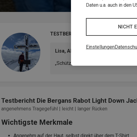
Daten u.a. auch in den 
NICHT 
TESTBERICHT
Einstellungen
Datenschu
Lisa, Allround Bergsportlerin
„Schützt zuverlässig vor dem Auskühl
Testbericht Die Bergans Rabot Light Down Ja
angenehmens Tragegefühl | leicht | langer Rücken
Wichtigste Merkmale
Angenehm auf der Haut, selbst direkt über dem T-Shirt