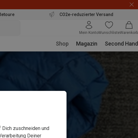
Retoure
CO2e-reduzierter Versand
Mein Konto
Wunschliste
Warenkorb
Shop
Magazin
Second Hand
uf Dich zuschneiden und
Verarbeitung Deiner