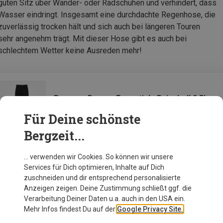
guten Sitz über Wander- oder Radschuhen und verhindert, dass
Wasser eindringt. Insgesamt eine durchdachte Regenhose, die
zuverlässig trocken hält und sich auch bei längeren Touren
sehr angenehm trägt. Mit dieser Hose gibt es auch bei
schlechtem Wetter keine Ausreden mehr!
Bergans Damen Essentials Rainshell 2.5L
Hose
Für Deine schönste
Bergzeit...
Zur Produktseite
… verwenden wir Cookies. So können wir unsere
Services für Dich optimieren, Inhalte auf Dich
zuschneiden und dir entsprechend personalisierte
Anzeigen zeigen. Deine Zustimmung schließt ggf. die
Verarbeitung Deiner Daten u.a. auch in den USA ein.
Mehr Infos findest Du auf der
Google Privacy Site.