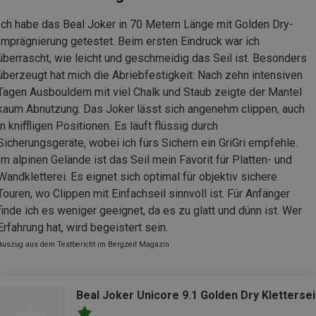
Ich habe das Beal Joker in 70 Metern Länge mit Golden Dry-
Imprägnierung getestet. Beim ersten Eindruck war ich
überrascht, wie leicht und geschmeidig das Seil ist. Besonders
überzeugt hat mich die Abriebfestigkeit: Nach zehn intensiven
Tagen Ausbouldern mit viel Chalk und Staub zeigte der Mantel
kaum Abnutzung. Das Joker lässt sich angenehm clippen, auch
in kniffligen Positionen. Es läuft flüssig durch
Sicherungsgeräte, wobei ich fürs Sichern ein GriGri empfehle.
Im alpinen Gelände ist das Seil mein Favorit für Platten- und
Wandkletterei. Es eignet sich optimal für objektiv sichere
Touren, wo Clippen mit Einfachseil sinnvoll ist. Für Anfänger
finde ich es weniger geeignet, da es zu glatt und dünn ist. Wer
Erfahrung hat, wird begeistert sein.
Auszug aus dem Testbericht im Bergzeit Magazin
Beal Joker Unicore 9.1 Golden Dry Klettersei