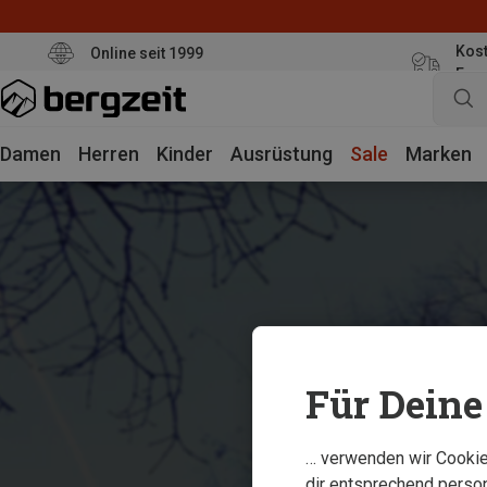
Kost
Online seit 1999
Eur
Damen
Herren
Kinder
Ausrüstung
Sale
Marken
Für Deine 
… verwenden wir Cookies
dir entsprechend person