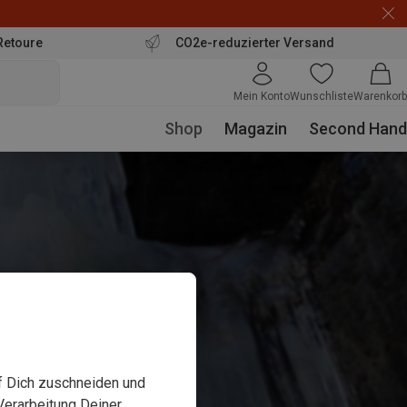
Retoure
CO2e-reduzierter Versand
Mein Konto
Wunschliste
Warenkorb
Shop
Magazin
Second Hand
uf Dich zuschneiden und
Verarbeitung Deiner