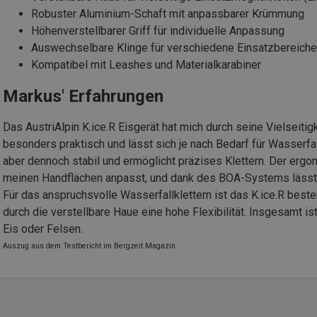
Robuster Aluminium-Schaft mit anpassbarer Krümmung
Höhenverstellbarer Griff für individuelle Anpassung
Auswechselbare Klinge für verschiedene Einsatzbereiche
Kompatibel mit Leashes und Materialkarabiner
Markus' Erfahrungen
Das AustriAlpin K.ice.R Eisgerät hat mich durch seine Vielseiti
besonders praktisch und lässt sich je nach Bedarf für Wasserfall
aber dennoch stabil und ermöglicht präzises Klettern. Der ergon
meinen Handflächen anpasst, und dank des BOA-Systems lässt s
Für das anspruchsvolle Wasserfallklettern ist das K.ice.R besten
durch die verstellbare Haue eine hohe Flexibilität. Insgesamt is
Eis oder Felsen.
Auszug aus dem Testbericht im Bergzeit Magazin