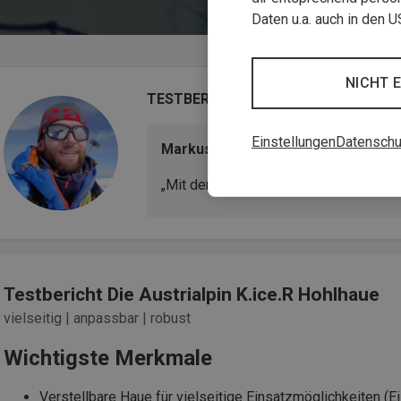
Daten u.a. auch in den 
NICHT 
TESTBERICHT
Einstellungen
Datenschu
Markus, Bergführer & Produktexpe
„Mit der verstellbaren Haue ist das K.i
Testbericht Die Austrialpin K.ice.R Hohlhaue
vielseitig | anpassbar | robust
Wichtigste Merkmale
Verstellbare Haue für vielseitige Einsatzmöglichkeiten (Ei