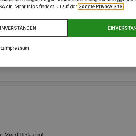
USA ein. Mehr Infos findest Du auf der
Google Privacy Site.
EINVERSTANDEN
EINVERSTA
tz
Impressum
rte
ce.R ein flexibles Allroundgerät für Eis- und Mixedrouten.“
s, Mixed, Drytooling)