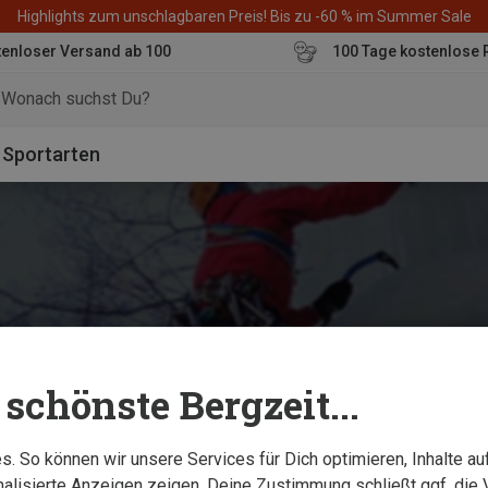
Highlights zum unschlagbaren Preis! Bis zu -60 % im Summer Sale
enloser Versand ab 100
100 Tage kostenlose 
o
Sportarten
schönste Bergzeit...
. So können wir unsere Services für Dich optimieren, Inhalte a
alisierte Anzeigen zeigen. Deine Zustimmung schließt ggf. die 