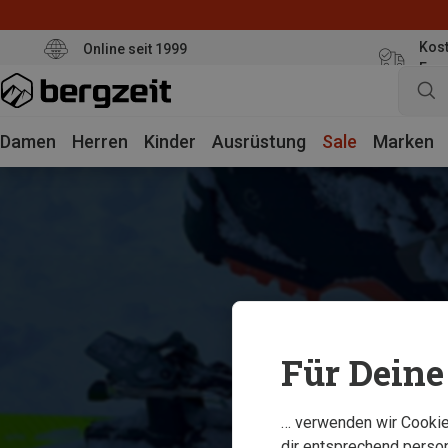
Kost
Online seit 1999
Eur
Damen
Herren
Kinder
Ausrüstung
Sale
Marken
Für Deine 
… verwenden wir Cookies
dir entsprechend person