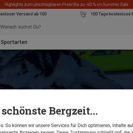
Highlights zum unschlagbaren Preis! Bis zu -60 % im Summer Sale
enloser Versand ab 100
100 Tage kostenlose 
o
Sportarten
schönste Bergzeit...
. So können wir unsere Services für Dich optimieren, Inhalte a
alisierte Anzeigen zeigen. Deine Zustimmung schließt ggf. die 