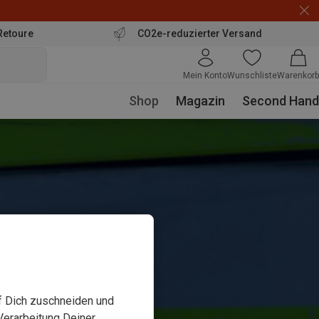
Retoure
CO2e-reduzierter Versand
Mein Konto
Wunschliste
Warenkorb
Shop
Magazin
Second Hand
uf Dich zuschneiden und
Verarbeitung Deiner