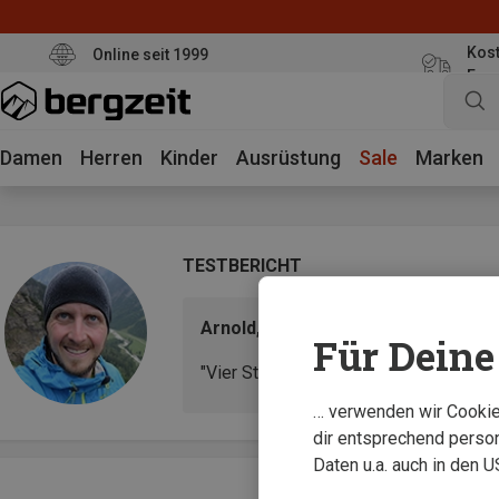
Kost
Online seit 1999
Eur
Damen
Herren
Kinder
Ausrüstung
Sale
Marken
TESTBERICHT
Arnold, Bergsportler & Familienvat
Für Deine 
"Vier Stunden auf der Piste – und sie 
… verwenden wir Cookies
dir entsprechend person
Daten u.a. auch in den 