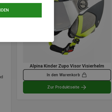
NDEN
Alpina Kinder Zupo Visor Visierhelm
In den Warenkorb
nd
Zur Produktseite