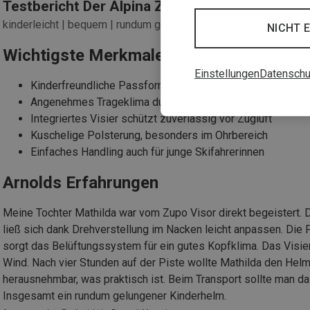
Testbericht Der Alpina Zupo Visor Kinder Vis
kinderleicht | bequem | rundum geschützt
NICHT 
Wichtigste Merkmale
Einstellungen
Datenschu
Kinderfreundliche Passform mit einfachem Verschlusss
Angenehmes Trageklima durch effektive Belüftung
Integriertes Visier schützt zuverlässig vor Zugluft
Kuschelige Polsterung, besonders im Ohrbereich
Einfaches Handling auch für junge Skifahrerinnen
Arnolds Erfahrungen
Meine Tochter Mathilda war vom Zupo Visor direkt begeistert. 
ließ sich dank Drehverstellung im Nacken leicht anpassen. Die 
sorgt das Belüftungssystem für ein gutes Kopfklima. Das Visier
Wind. Nach vier Stunden auf der Piste wollte Mathilda den He
herausnehmbar, was praktisch ist. Beim Transport sollte man da
Insgesamt ein rundum gelungener Kinderhelm.