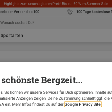
Highlights zum unschlagbaren Preis! Bis zu -60 % im Summer Sale
enloser Versand ab 100
100 Tage kostenlose 
o
Sportarten
er
schönste Bergzeit...
wollte ihn kaum absetzen"
. So können wir unsere Services für Dich optimieren, Inhalte a
alisierte Anzeigen zeigen. Deine Zustimmung schließt ggf. die 
USA ein. Mehr Infos findest Du auf der
Google Privacy Site.