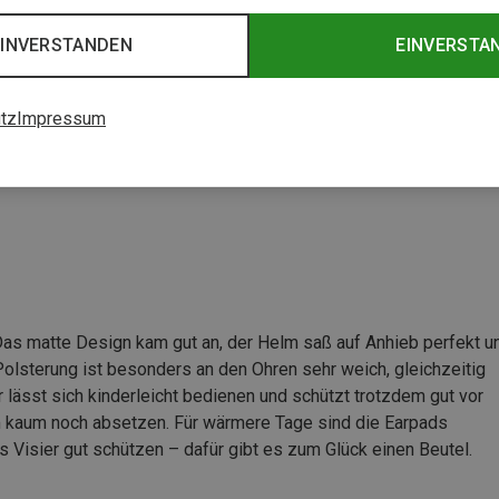
orhelm
EINVERSTANDEN
EINVERSTA
tz
Impressum
ystem
Das matte Design kam gut an, der Helm saß auf Anhieb perfekt u
Polsterung ist besonders an den Ohren sehr weich, gleichzeitig
 lässt sich kinderleicht bedienen und schützt trotzdem gut vor
lm kaum noch absetzen. Für wärmere Tage sind die Earpads
s Visier gut schützen – dafür gibt es zum Glück einen Beutel.