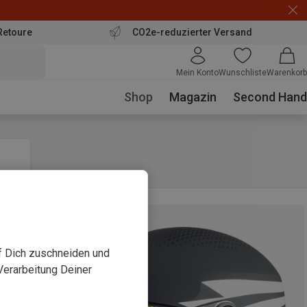
Retoure
CO2e-reduzierter Versand
Mein Konto
Wunschliste
Warenkorb
Shop
Magazin
Second Hand
uf Dich zuschneiden und
Verarbeitung Deiner