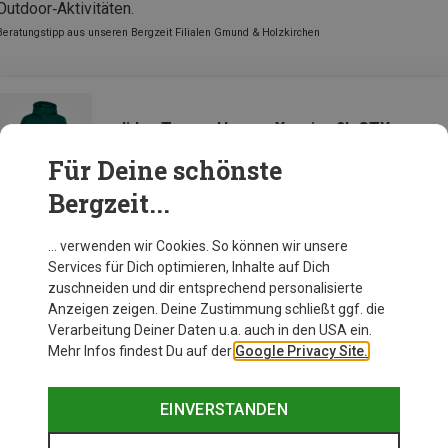
Outdoor‑Aktivitäten.
Beratungstipp aus unseren Bergzeit Filialen Gmund & Holzkirchen
adidas Terrex Herren Xperior 2L GTX
Performance Jacke
Für Deine schönste
Bergzeit...
Zur Produktseite
… verwenden wir Cookies. So können wir unsere
Services für Dich optimieren, Inhalte auf Dich
zuschneiden und dir entsprechend personalisierte
Anzeigen zeigen. Deine Zustimmung schließt ggf. die
Verarbeitung Deiner Daten u.a. auch in den USA ein.
Mehr Infos findest Du auf der
Google Privacy Site.
EINVERSTANDEN