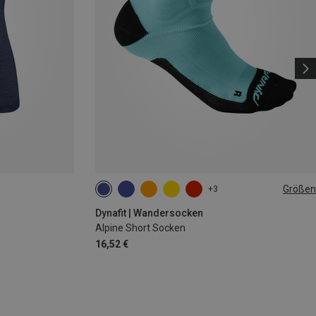
Größen
+3
35|36|37|38
39|40|41|42
43|44|45|46
Dynafit | Wandersocken
Alpine Short Socken
16,52 €