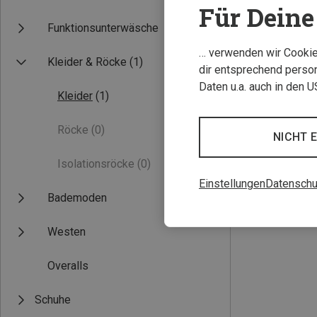
Für Deine 
Funktionsunterwäsche
… verwenden wir Cookies
Kleider & Röcke
(1)
dir entsprechend person
Daten u.a. auch in den 
Kleider
(1)
Röcke
(0)
NICHT 
Du sparst 34%
Isolationsröcke
(0)
Einstellungen
Datenschu
Bademoden
Westen
Overalls
Schuhe