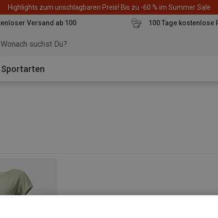
Highlights zum unschlagbaren Preis! Bis zu -60 % im Summer Sale
enloser Versand ab 100
100 Tage kostenlose 
o
Sportarten